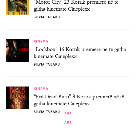
“Motor City” 23 Korrik premierë në të
gjitha kinematë Cineplexx
SILVIA TABAKU
KINEMA
“Lockbox” 16 Korrik premierë në të gjitha
kinematë Cineplexx
SILVIA TABAKU
KINEMA
“Evil Dead Burn” 9 Korrik premierë në të
gjitha kinematë Cineplexx
SILVIA TABAKU
ART
ART
ART
ART
“I Huaji”- Premierë në Teatrin Kombëtar
Java Ndërkombëtare Kulturore – Java e