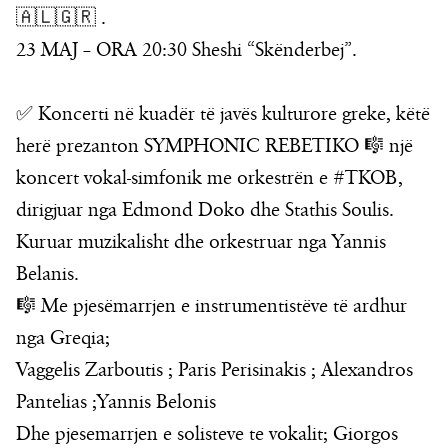
🇦🇱🇬🇷 .
23 MAJ – ORA 20:30 Sheshi “Skënderbej”.
✅️ Koncerti në kuadër të javës kulturore greke, këtë
herë prezanton SYMPHONIC REBETIKO 🎼 një
koncert vokal-simfonik me orkestrën e #TKOB,
dirigjuar nga Edmond Doko dhe Stathis Soulis.
Kuruar muzikalisht dhe orkestruar nga Yannis
Belanis.
🎼 Me pjesëmarrjen e instrumentistëve të ardhur
nga Greqia;
Vaggelis Zarboutis ; Paris Perisinakis ; Alexandros
Pantelias ;Yannis Belonis
Dhe pjesemarrjen e solisteve te vokalit; Giorgos