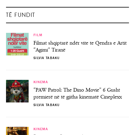
TË FUNDIT
FILM
Filmat shqiptarë ndër vite te Qendra e Artit
“Agimi” Tiranë
SILVIA TABAKU
KINEMA
“PAW Patrol: The Dino Movie” 6 Gusht
premierë në të gjitha kinematë Cineplexx
SILVIA TABAKU
KINEMA