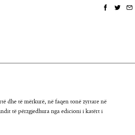
rtë dhe të mërkurë, në faqen tonë zyrtare në
ndit të përzgjedhura nga edicioni i katërt i