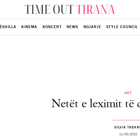
ËSHILLA
KINEMA
KONCERT
NEWS
NGJARJE
STYLE COUNCIL
ART
Netët e leximit të
SILVIA TABAK
11/06/2022