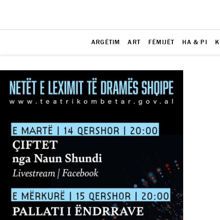
ARGËTIM
ART
FËMIJËT
HA & PI
K