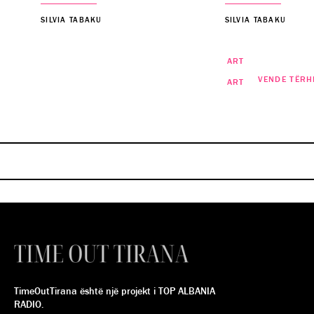
SILVIA TABAKU
SILVIA TABAKU
ART
VENDE TËRH
ART
“I Huaji”- Premierë në Teatrin
Eksperimental! Nuk duhet h
Shfaqjet e filmave spanjo
SILVIA TABAKU
SILVIA TABAKU
E SHKUAR
TimeOutTirana është një projekt i TOP ALBANIA
RADIO.