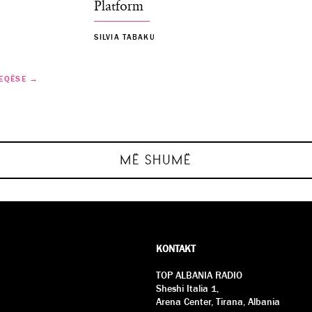
Platform
SILVIA TABAKU
EQËSE →
 Kombëtar
umbur…
llë
Java Ndërkomb
MË SHUMË
E SHKUAR
KONTAKT
TOP ALBANIA RADIO
Sheshi Italia 1,
Arena Center, Tirana, Albania