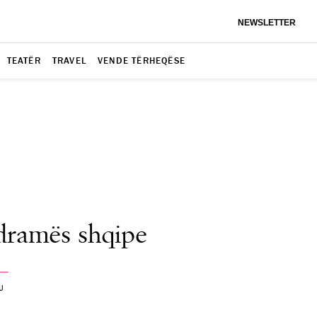
NEWSLETTER
TEATËR
TRAVEL
VENDE TËRHEQËSE
 dramës shqipe
U