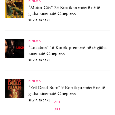
KINEMA
“Motor City” 23 Korrik premierë në të
gjitha kinematë Cineplexx
SILVIA TABAKU
KINEMA
“Lockbox” 16 Korrik premierë në të gjitha
kinematë Cineplexx
SILVIA TABAKU
KINEMA
“Evil Dead Burn” 9 Korrik premierë në të
gjitha kinematë Cineplexx
SILVIA TABAKU
ART
ART
ART
ART
“I Huaji”- Premierë në Teatrin Kombëtar
Java Ndërkombëtare Kulturore – Java e