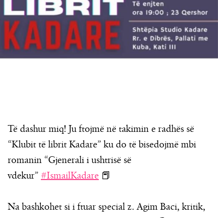
Të dashur miq! Ju ftojmë në takimin e radhës së
“Klubit të librit Kadare” ku do të bisedojmë mbi
romanin “Gjenerali i ushtrisë së
vdekur”
#IsmailKadare
📕
Na bashkohet si i ftuar special z. Agim Baci, kritik,