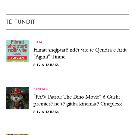
TË FUNDIT
FILM
Filmat shqiptarë ndër vite te Qendra e Artit
“Agimi” Tiranë
SILVIA TABAKU
KINEMA
“PAW Patrol: The Dino Movie” 6 Gusht
premierë në të gjitha kinematë Cineplexx
SILVIA TABAKU