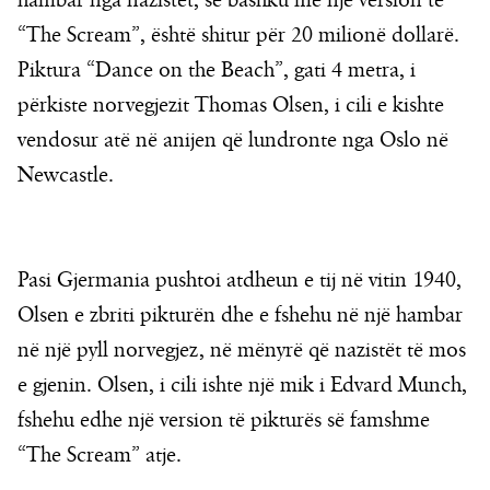
hambar nga nazistët, së bashku me një version të
“The Scream”, është shitur për 20 milionë dollarë.
Piktura “Dance on the Beach”, gati 4 metra, i
përkiste norvegjezit Thomas Olsen, i cili e kishte
vendosur atë në anijen që lundronte nga Oslo në
Newcastle.
Pasi Gjermania pushtoi atdheun e tij në vitin 1940,
Olsen e zbriti pikturën dhe e fshehu në një hambar
në një pyll norvegjez, në mënyrë që nazistët të mos
e gjenin. Olsen, i cili ishte një mik i Edvard Munch,
fshehu edhe një version të pikturës së famshme
“The Scream” atje.