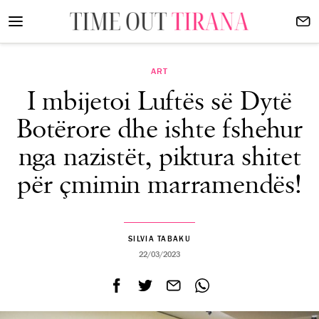
ART
I mbijetoi Luftës së Dytë
Botërore dhe ishte fshehur
nga nazistët, piktura shitet
për çmimin marramendës!
SILVIA TABAKU
22/03/2023