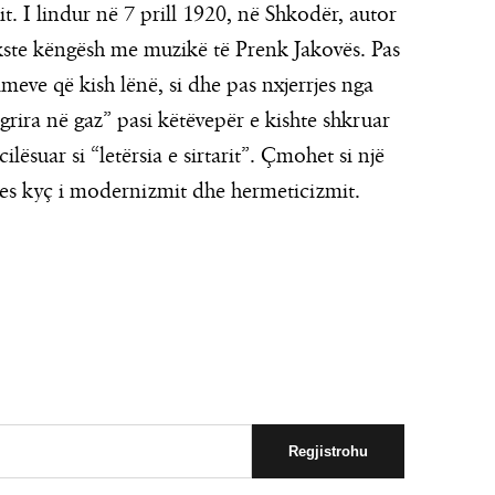
 I lindur në 7 prill 1920, në Shkodër, autor
ekste këngësh me muzikë të Prenk Jakovës. Pas
himeve që kish lënë, si dhe pas nxjerrjes nga
 ngrira në gaz” pasi këtëvepër e kishte shkruar
lësuar si “letërsia e sirtarit”. Çmohet si një
sues kyç i modernizmit dhe hermeticizmit.