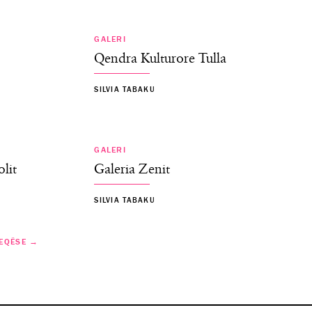
GALERI
Qendra Kulturore Tulla
SILVIA TABAKU
GALERI
lit
Galeria Zenit
SILVIA TABAKU
EQËSE →
 Kombëtar
umbur…
llë
Java Ndërkomb