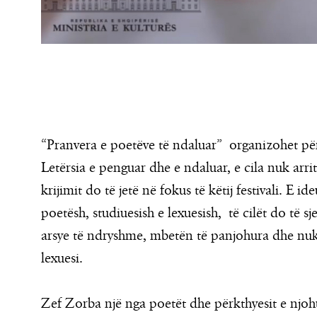
“Pranvera e poetëve të ndaluar” organizohet për
Letërsia e penguar dhe e ndaluar, e cila nuk arr
krijimit do të jetë në fokus të këtij festivali. E 
poetësh, studiuesish e lexuesish, të cilët do të sj
arsye të ndryshme, mbetën të panjohura dhe nuk
lexuesi.
Zef Zorba një nga poetët dhe përkthyesit e njoh