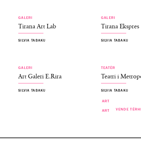
GALERI
GALERI
Tirana Art Lab
Tirana Ekspres
SILVIA TABAKU
SILVIA TABAKU
GALERI
TEATËR
Art Galeri E.Rira
Teatri i Metropo
SILVIA TABAKU
SILVIA TABAKU
ART
VENDE TËRH
ART
“I Huaji”- Premierë në Teatrin
Eksperimental! Nuk duhet h
Shfaqjet e filmave spanjo
MEGI DACI
MEGI DACI