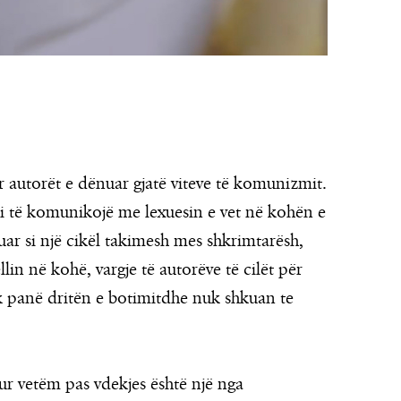
 autorët e dënuar gjatë viteve të komunizmit.
iti të komunikojë me lexuesin e vet në kohën e
ideuar si një cikël takimesh mes shkrimtarësh,
ellin në kohë, vargje të autorëve të cilët për
 panë dritën e botimitdhe nuk shkuan te
ur vetëm pas vdekjes është një nga