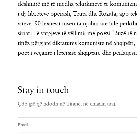
dëshmitë më të mëdha tëkrikmeve të komunizmit.
i dy libreteve operash, Teuta dhe Rozafa, apo t
viteve ’90 lexuesit nisën ta njohin atë falë përkt
sirtari t ë vargjeve të vëllimit me poezi “Buzë të
tinëz përgjatë diktaturës komuniste në Shqipëri, ci
poet i veçantë i letërsisë shqiptare dhe përfaqë
Stay in touch
Çdo gjë që ndodh në Tiranë, në emailin tuaj.