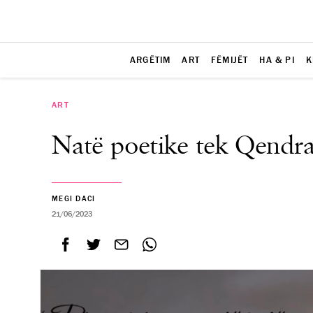
ARGËTIM
ART
FËMIJËT
HA & PI
K
ART
Natë poetike tek Qendr
MEGI DACI
21/06/2023