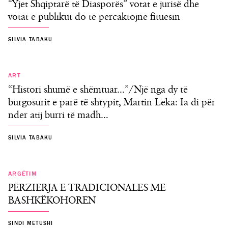
“Yjet Shqiptarë të Diasporës” votat e jurisë dhe
votat e publikut do të përcaktojnë fituesin
SILVIA TABAKU
ART
“Histori shumë e shëmtuar…”/Një nga dy të
burgosurit e parë të shtypit, Martin Leka: Ia di për
nder atij burri të madh…
SILVIA TABAKU
E SHKUAR
ARGËTIM
PËRZIERJA E TRADICIONALES ME
BASHKËKOHOREN
SINDI METUSHI