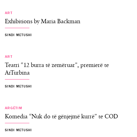
E SHKUAR
ART
Exhibitions by Maria Backman
SINDI METUSHI
E SHKUAR
ART
Teatri “12 burra të zemëruar”, premierë te
ArTurbina
SINDI METUSHI
E SHKUAR
ARGËTIM
Komedia “Nuk do të gënjejmë kurrë” te COD
SINDI METUSHI