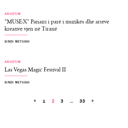
E SHKUAR
ARGËTIM
“MUSE-X” Panairi i parë i muzikës dhe arteve
kreative vjen në Tiranë
SINDI METUSHI
E SHKUAR
ARGËTIM
Las Vegas Magic Festival II
SINDI METUSHI
Posts
«
»
1
2
3
…
33
pagination