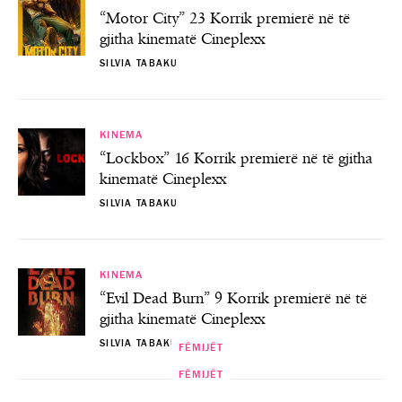
“Motor City” 23 Korrik premierë në të
gjitha kinematë Cineplexx
SILVIA TABAKU
KINEMA
“Lockbox” 16 Korrik premierë në të gjitha
kinematë Cineplexx
SILVIA TABAKU
KINEMA
“Evil Dead Burn” 9 Korrik premierë në të
gjitha kinematë Cineplexx
SILVIA TABAKU
FËMIJËT
FËMIJËT
FËMIJËT
FËMIJËT
“Smërfët dhe Gargemela” te Teatri i