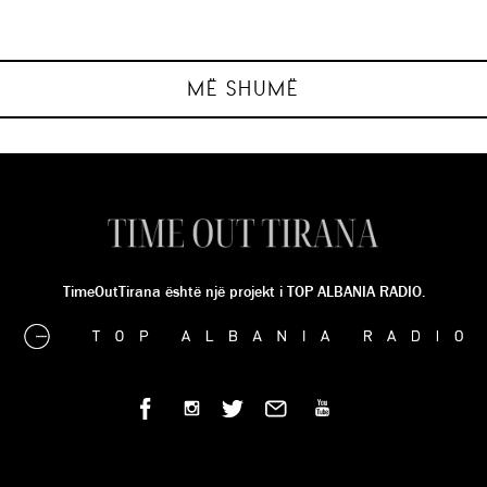
Shfaqja për fëmijë “3 DERRKUCËT”
“Arkeologu i vogël: Zbulo Tiranën”
“N’Shesh” me fëmijët
Kukullave
SILVIA TABAKU
SILVIA TABAKU
SILVIA TABAKU
SILVIA TABAKU
MË SHUMË
TimeOutTirana është një projekt i TOP ALBANIA RADIO.