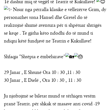
Të dashur miq të vegjël të Teatrit të Kukullave!
Nisur nga përralla klasike e vëllezërve Grim, dy
personazhet tona Hansel dhe Gretel do të
realizojnë shumë aventura për ti shpëtuar shtrigës
se keqe . Te gjitha këto ndodhi do të mund ti
ndiqni këtë fundjavë ne Teatrin e Kukullave!
Shfaqja “Shtëpia e ëmbëlsirave”
29 Janar , E Shtunë Ora 10 : 30 ,11 : 30
30 Janar , E Dielë , Ora 10 : 30 , 11 : 30
Ju njoftojmë se biletat mund te tërhiqen vetëm
pranë Teatrit. për shkak të masave anti covid -19