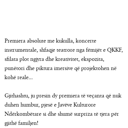
Premiera absolute me kukulla, koncerte
instrumentale, shfaqje teatrore nga fëmijët e QKKF,
sfilata plot ngjyra dhe kreativitet, ekspozita,
punëtori dhe piktura imersive që projektohen në
kohë reale…
Gjithashtu, ju presin dy premiera të veçanta që nuk
duhen humbur, pjesë e Javëve Kulturore
Ndërkombëtare si dhe shumë surpriza të tjera për
gjithë familjen!