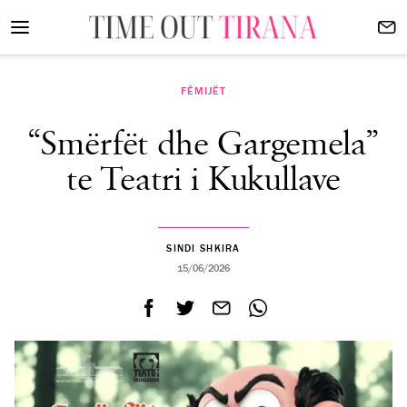
FËMIJËT
“Smërfët dhe Gargemela”
te Teatri i Kukullave
SINDI SHKIRA
15/06/2026