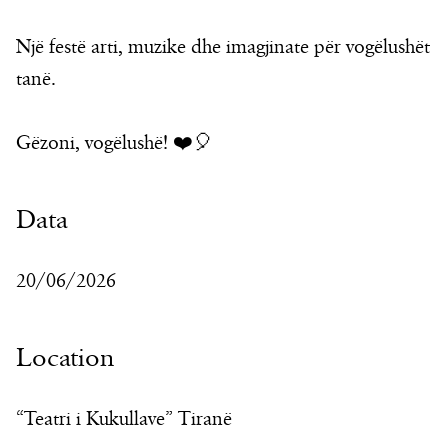
Një festë arti, muzike dhe imagjinate për vogëlushët
tanë.
Gëzoni, vogëlushë! ❤️🎈
Data
20/06/2026
Location
“Teatri i Kukullave” Tiranë