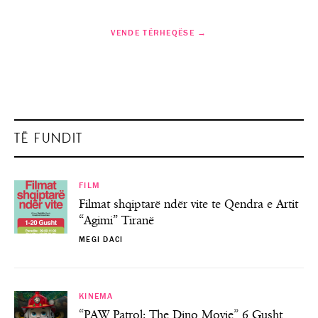
VENDE TËRHEQËSE →
TË FUNDIT
FILM
Filmat shqiptarë ndër vite te Qendra e Artit
“Agimi” Tiranë
MEGI DACI
KINEMA
“PAW Patrol: The Dino Movie” 6 Gusht