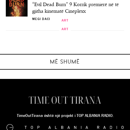
“Evil Dead Burn” 9 Korrik premierë në të
gjitha kinematë Cineplexx
MEGI DACI
ART
ART
ART
ART
“I Huaji”- Premierë në Teatrin Kombëtar
Java Ndërkombëtare Kulturore – Java e
Eksperimental! Nuk duhet humbur…
Shfaqjet e filmave spanjollë
Festat e Nëntorit
Malit të Zi
MEGI DACI
MEGI DACI
MEGI DACI
MEGI DACI
MË SHUMË
E SHKUAR
E SHKUAR
TimeOutTirana është një projekt i TOP ALBANIA RADIO.