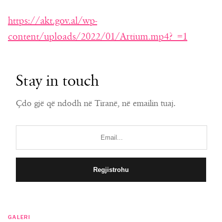
https://akt.gov.al/wp-
content/uploads/2022/01/Artium.mp4?_=1
Stay in touch
Çdo gjë që ndodh në Tiranë, në emailin tuaj.
GALERI