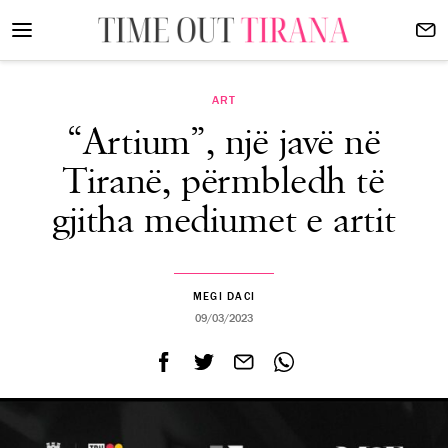
ART
“Artium”, një javë në
Tiranë, përmbledh të
gjitha mediumet e artit
MEGI DACI
09/03/2023