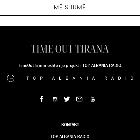
SINDI METUSHI
SINDI METUSHI
SINDI METUSHI
SINDI METUSHI
MË SHUMË
TimeOutTirana është një projekt i TOP ALBANIA RADIO.
KONTAKT
TOP ALBANIA RADIO