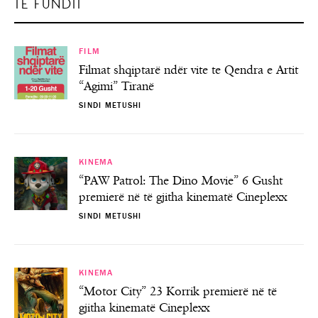
TË FUNDIT
FILM
Filmat shqiptarë ndër vite te Qendra e Artit
“Agimi” Tiranë
SINDI METUSHI
KINEMA
“PAW Patrol: The Dino Movie” 6 Gusht
premierë në të gjitha kinematë Cineplexx
SINDI METUSHI
KINEMA
“Motor City” 23 Korrik premierë në të
gjitha kinematë Cineplexx