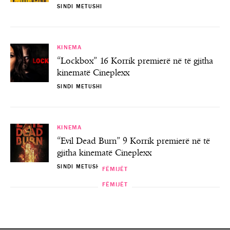
SINDI METUSHI
KINEMA
“Lockbox” 16 Korrik premierë në të gjitha
kinematë Cineplexx
SINDI METUSHI
KINEMA
“Evil Dead Burn” 9 Korrik premierë në të
gjitha kinematë Cineplexx
SINDI METUSHI
FËMIJËT
FËMIJËT
FËMIJËT
FËMIJËT
“Smërfët dhe Gargemela” te Teatri i
Shfaqja për fëmijë “3 DERRKUCËT”
“Arkeologu i vogël: Zbulo Tiranën”
“N’Shesh” me fëmijët
Kukullave