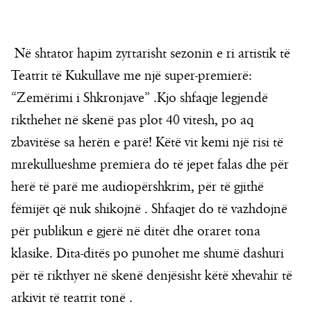
Në shtator hapim zyrtarisht sezonin e ri artistik të
Teatrit të Kukullave me një super-premierë:
“Zemërimi i Shkronjave” .Kjo shfaqje legjendë
rikthehet në skenë pas plot 40 vitesh, po aq
zbavitëse sa herën e parë! Këtë vit kemi një risi të
mrekullueshme premiera do të jepet falas dhe për
herë të parë me audiopërshkrim, për të gjithë
fëmijët që nuk shikojnë . Shfaqjet do të vazhdojnë
për publikun e gjerë në ditët dhe oraret tona
klasike. Dita-ditës po punohet me shumë dashuri
për të rikthyer në skenë denjësisht këtë xhevahir të
arkivit të teatrit tonë .